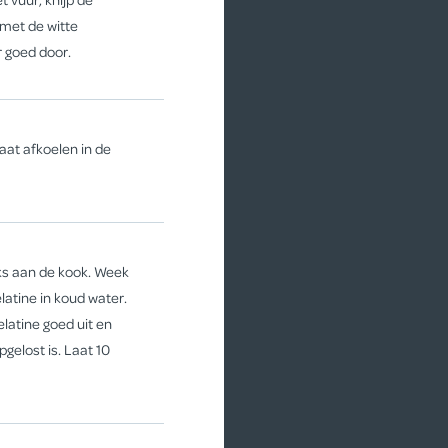
 met de witte
IJSLO
 goed door.
laat afkoelen in de
s aan de kook. Week
latine in koud water.
elatine goed uit en
pgelost is. Laat 10