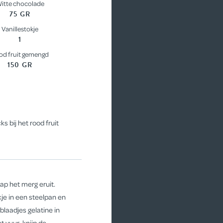
itte chocolade
75 GR
Vanillestokje
1
od fruit gemengd
150 GR
 bij het rood fruit
aap het merg eruit.
je in een steelpan en
laadjes gelatine in
 vuur, knijp de