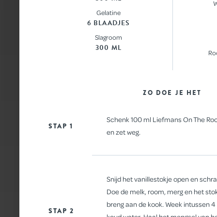
W
Gelatine
6 BLAADJES
Slagroom
300 ML
Ro
ZO DOE JE HET
Schenk 100 ml Liefmans On The Rocks
STAP 1
en zet weg.
Snijd het vanillestokje open en schr
Doe de melk, room, merg en het stok
breng aan de kook. Week intussen 4 b
STAP 2
koud water. Haal het mengsel van het